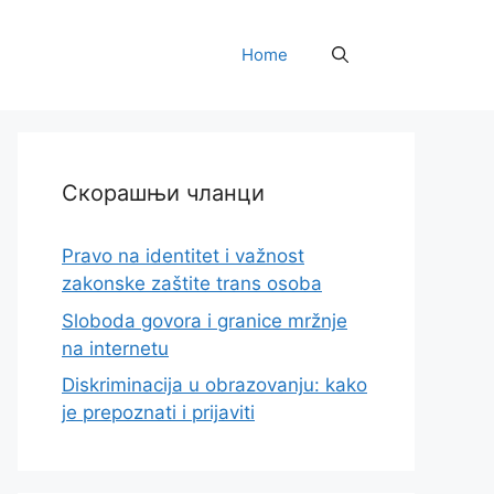
Home
Скорашњи чланци
Pravo na identitet i važnost
zakonske zaštite trans osoba
Sloboda govora i granice mržnje
na internetu
Diskriminacija u obrazovanju: kako
je prepoznati i prijaviti