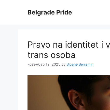
Skip
to
Belgrade Pride
content
Pravo na identitet i
trans osoba
новембар 12, 2025
by
Sloane Benjamin