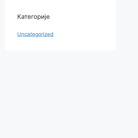
Категорије
Uncategorized