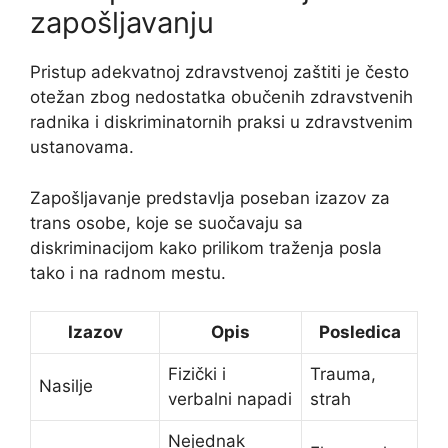
zapošljavanju
Pristup adekvatnoj zdravstvenoj zaštiti je često
otežan zbog nedostatka obučenih zdravstvenih
radnika i diskriminatornih praksi u zdravstvenim
ustanovama.
Zapošljavanje predstavlja poseban izazov za
trans osobe, koje se suočavaju sa
diskriminacijom kako prilikom traženja posla
tako i na radnom mestu.
Izazov
Opis
Posledica
Fizički i
Trauma,
Nasilje
verbalni napadi
strah
Nejednak