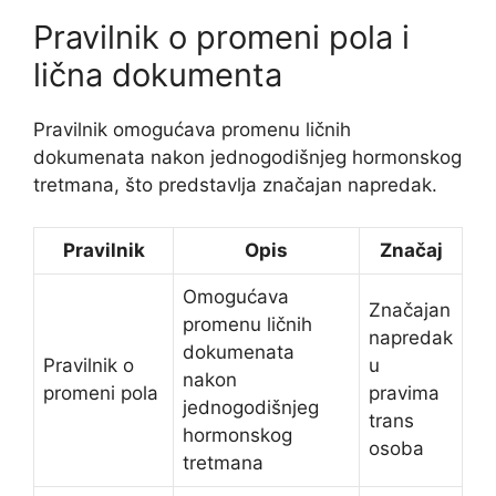
Pravilnik o promeni pola i
lična dokumenta
Pravilnik omogućava promenu ličnih
dokumenata nakon jednogodišnjeg hormonskog
tretmana, što predstavlja značajan napredak.
Pravilnik
Opis
Značaj
Omogućava
Značajan
promenu ličnih
napredak
dokumenata
Pravilnik o
u
nakon
promeni pola
pravima
jednogodišnjeg
trans
hormonskog
osoba
tretmana