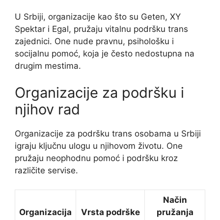
U Srbiji, organizacije kao što su Geten, XY
Spektar i Egal, pružaju vitalnu podršku trans
zajednici. One nude pravnu, psihološku i
socijalnu pomoć, koja je često nedostupna na
drugim mestima.
Organizacije za podršku i
njihov rad
Organizacije za podršku trans osobama u Srbiji
igraju ključnu ulogu u njihovom životu. One
pružaju neophodnu pomoć i podršku kroz
različite servise.
Način
Organizacija
Vrsta podrške
pružanja