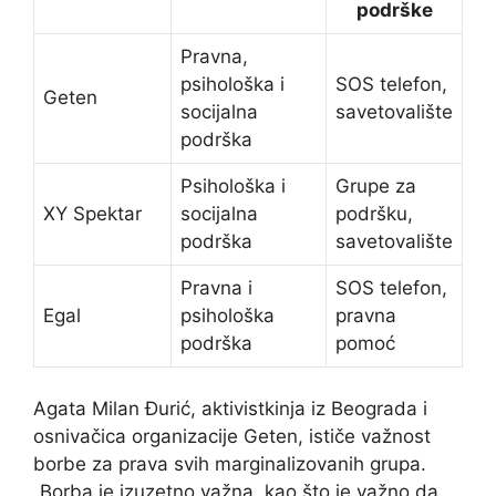
podrške
Pravna,
psihološka i
SOS telefon,
Geten
socijalna
savetovalište
podrška
Psihološka i
Grupe za
XY Spektar
socijalna
podršku,
podrška
savetovalište
Pravna i
SOS telefon,
Egal
psihološka
pravna
podrška
pomoć
Agata Milan Đurić, aktivistkinja iz Beograda i
osnivačica organizacije Geten, ističe važnost
borbe za prava svih marginalizovanih grupa.
„Borba je izuzetno važna, kao što je važno da