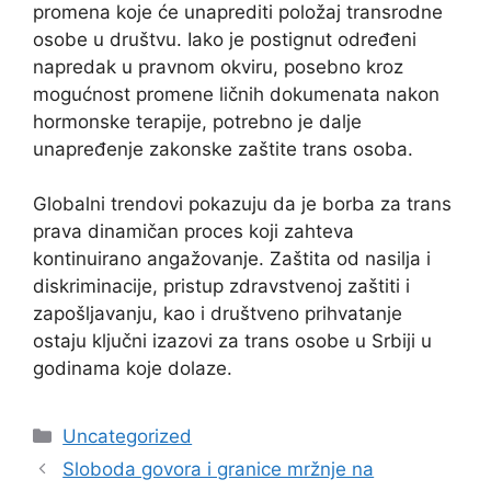
promena koje će unaprediti položaj transrodne
osobe u društvu. Iako je postignut određeni
napredak u pravnom okviru, posebno kroz
mogućnost promene ličnih dokumenata nakon
hormonske terapije, potrebno je dalje
unapređenje zakonske zaštite trans osoba.
Globalni trendovi pokazuju da je borba za trans
prava dinamičan proces koji zahteva
kontinuirano angažovanje. Zaštita od nasilja i
diskriminacije, pristup zdravstvenoj zaštiti i
zapošljavanju, kao i društveno prihvatanje
ostaju ključni izazovi za trans osobe u Srbiji u
godinama koje dolaze.
Categories
Uncategorized
Sloboda govora i granice mržnje na