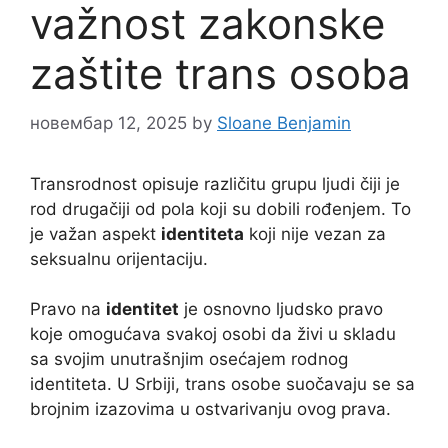
važnost zakonske
zaštite trans osoba
новембар 12, 2025
by
Sloane Benjamin
Transrodnost opisuje različitu grupu ljudi čiji je
rod drugačiji od pola koji su dobili rođenjem. To
je važan aspekt
identiteta
koji nije vezan za
seksualnu orijentaciju.
Pravo na
identitet
je osnovno ljudsko pravo
koje omogućava svakoj osobi da živi u skladu
sa svojim unutrašnjim osećajem rodnog
identiteta. U Srbiji, trans osobe suočavaju se sa
brojnim izazovima u ostvarivanju ovog prava.