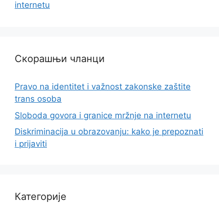
internetu
Скорашњи чланци
Pravo na identitet i važnost zakonske zaštite
trans osoba
Sloboda govora i granice mržnje na internetu
Diskriminacija u obrazovanju: kako je prepoznati
i prijaviti
Категорије