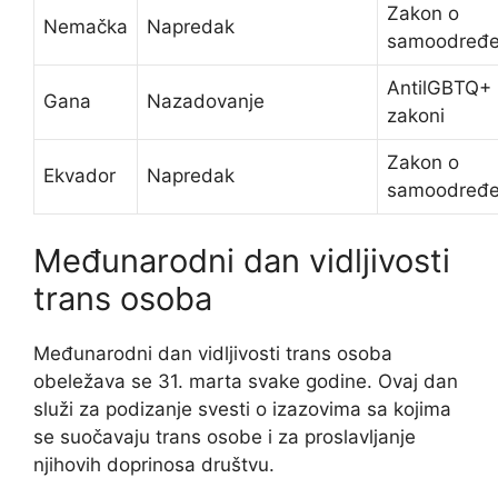
Zakon o
Nemačka
Napredak
samoodređe
AntilGBTQ+
Gana
Nazadovanje
zakoni
Zakon o
Ekvador
Napredak
samoodređe
Međunarodni dan vidljivosti
trans osoba
Međunarodni dan vidljivosti trans osoba
obeležava se 31. marta svake godine. Ovaj dan
služi za podizanje svesti o izazovima sa kojima
se suočavaju trans osobe i za proslavljanje
njihovih doprinosa društvu.