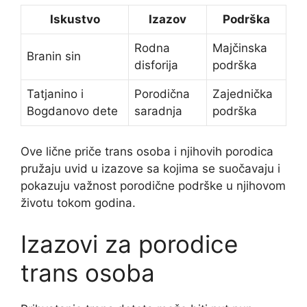
Iskustvo
Izazov
Podrška
Rodna
Majčinska
Branin sin
disforija
podrška
Tatjanino i
Porodična
Zajednička
Bogdanovo dete
saradnja
podrška
Ove lične priče trans osoba i njihovih porodica
pružaju uvid u izazove sa kojima se suočavaju i
pokazuju važnost porodične podrške u njihovom
životu tokom godina.
Izazovi za porodice
trans osoba