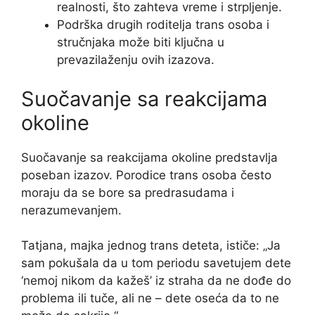
realnosti, što zahteva vreme i strpljenje.
Podrška drugih roditelja trans osoba i
stručnjaka može biti ključna u
prevazilaženju ovih izazova.
Suočavanje sa reakcijama
okoline
Suočavanje sa reakcijama okoline predstavlja
poseban izazov. Porodice trans osoba često
moraju da se bore sa predrasudama i
nerazumevanjem.
Tatjana, majka jednog trans deteta, ističe: „Ja
sam pokušala da u tom periodu savetujem dete
‘nemoj nikom da kažeš’ iz straha da ne dođe do
problema ili tuče, ali ne – dete oseća da to ne