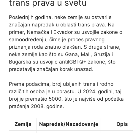
trans prava u svetu
Poslednjih godina, neke zemlje su ostvarile
značajan napredak u oblasti trans prava. Na
primer, Nemačka i Ekvador su usvojile zakone o
samoodređenju, čime je proces pravnog
priznanja roda znatno olakšan. S druge strane,
neke zemlje kao što su Gana, Mali, Gruzija i
Bugarska su usvojile antilGBTQ+ zakone, što
predstavlja značajan korak unazad.
Prema podacima, broj ubijenih trans i rodno
različitih osoba je u porastu. U 2024. godini, taj
broj je premašio 5000, što je najviše od početka
praćenja 2008. godine.
Zemlja
Napredak/Nazadovanje
Opis