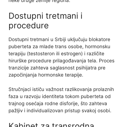
neke druge zemlje regiona.
Dostupni tretmani i
procedure
Dostupni tretmani u Srbiji uključuju blokatore
puberteta za mlade trans osobe, hormonsku
terapiju (testosteron ili estrogen) i različite
hirurške procedure prilagođavanja tela. Proces
tranzicije zahteva saglasnost psihijatra pre
započinjanja hormonske terapije.
Stručnjaci ističu važnost razlikovanja prolaznih
faza u razvoju identiteta tokom puberteta od
trajnog osećaja rodne disforije, što zahteva
pažljiv i individualizovan pristup svakoj osobi.
Kabinet za transrodna