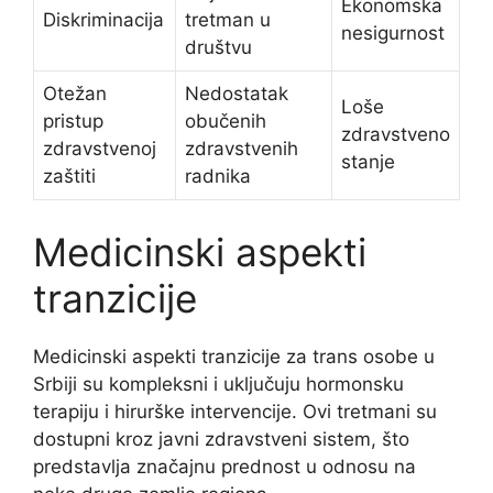
Ekonomska
Diskriminacija
tretman u
nesigurnost
društvu
Otežan
Nedostatak
Loše
pristup
obučenih
zdravstveno
zdravstvenoj
zdravstvenih
stanje
zaštiti
radnika
Medicinski aspekti
tranzicije
Medicinski aspekti tranzicije za trans osobe u
Srbiji su kompleksni i uključuju hormonsku
terapiju i hirurške intervencije. Ovi tretmani su
dostupni kroz javni zdravstveni sistem, što
predstavlja značajnu prednost u odnosu na