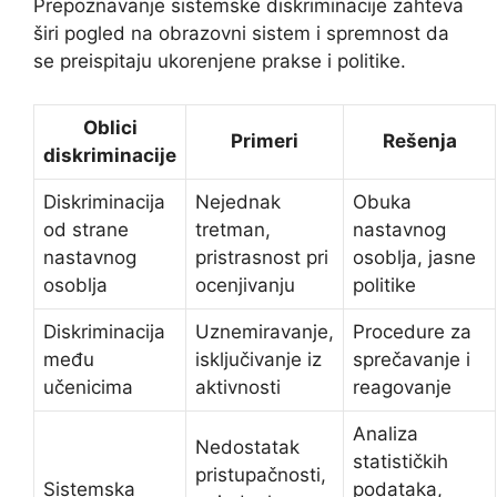
Prepoznavanje sistemske diskriminacije zahteva
širi pogled na obrazovni sistem i spremnost da
se preispitaju ukorenjene prakse i politike.
Oblici
Primeri
Rešenja
diskriminacije
Diskriminacija
Nejednak
Obuka
od strane
tretman,
nastavnog
nastavnog
pristrasnost pri
osoblja, jasne
osoblja
ocenjivanju
politike
Diskriminacija
Uznemiravanje,
Procedure za
među
isključivanje iz
sprečavanje i
učenicima
aktivnosti
reagovanje
Analiza
Nedostatak
statističkih
pristupačnosti,
Sistemska
podataka,