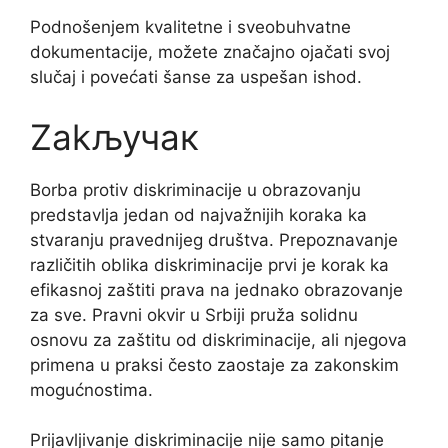
Podnošenjem kvalitetne i sveobuhvatne
dokumentacije, možete značajno ojačati svoj
slučaj i povećati šanse za uspešan ishod.
Zakључак
Borba protiv diskriminacije u obrazovanju
predstavlja jedan od najvažnijih koraka ka
stvaranju pravednijeg društva. Prepoznavanje
različitih oblika diskriminacije prvi je korak ka
efikasnoj zaštiti prava na jednako obrazovanje
za sve. Pravni okvir u Srbiji pruža solidnu
osnovu za zaštitu od diskriminacije, ali njegova
primena u praksi često zaostaje za zakonskim
mogućnostima.
Prijavljivanje diskriminacije nije samo pitanje