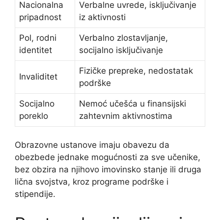
Nacionalna
Verbalne uvrede, isključivanje
pripadnost
iz aktivnosti
Pol, rodni
Verbalno zlostavljanje,
identitet
socijalno isključivanje
Fizičke prepreke, nedostatak
Invaliditet
podrške
Socijalno
Nemoć učešća u finansijski
poreklo
zahtevnim aktivnostima
Obrazovne ustanove imaju obavezu da
obezbede jednake mogućnosti za sve učenike,
bez obzira na njihovo imovinsko stanje ili druga
lična svojstva, kroz programe podrške i
stipendije.