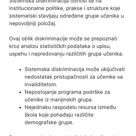
Sistemska diskriminacija odnosi se na
institucionalne politike, prakse i strukture koje
sistematski stavljaju određene grupe učenika u
nepovoljniji položaj.
Ovaj oblik diskriminacije može se prepoznati
kroz analizu statističkih podataka o upisu,
uspehu i napredovanju različitih grupa učenika.
Sistemska diskriminacija može uključivati
nedostatak pristupačnosti za učenike sa
invaliditetom.
Nepostojanje programa podrške za
učenike iz manjinskih grupa.
Nejednaku raspodelu resursa između
škola koje pohađaju različite
demografske grupe.