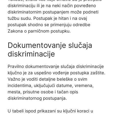
diskriminaciju ili je na neki način povređeno
diskriminatornim postupanjem može podneti
tužbu sudu. Postupak je hitan i na ovaj
postupak shodno se primenjuju odredbe
Zakona o parničnom postupku.
Dokumentovanje slučaja
diskriminacije
Pravilno dokumentovanje slučaja diskriminacije
ključno je za uspešno vođenje postupka zaštite.
Važno je voditi detaljne beleške o svim
incidentima, uključujući datume, vremena,
mesta, prisutne osobe i tačan opis
diskriminatornog postupanja.
U tabeli ispod prikazani su ključni koraci u