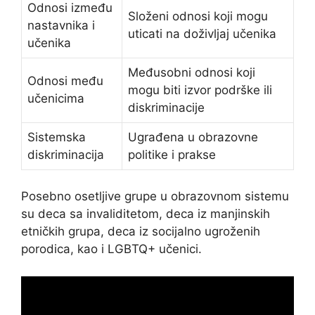
Odnosi između
Složeni odnosi koji mogu
nastavnika i
uticati na doživljaj učenika
učenika
Međusobni odnosi koji
Odnosi među
mogu biti izvor podrške ili
učenicima
diskriminacije
Sistemska
Ugrađena u obrazovne
diskriminacija
politike i prakse
Posebno osetljive grupe u obrazovnom sistemu
su deca sa invaliditetom, deca iz manjinskih
etničkih grupa, deca iz socijalno ugroženih
porodica, kao i LGBTQ+ učenici.